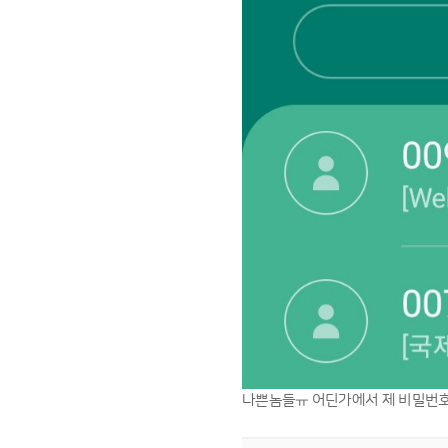
나쁜놈들ㅠ 어딘가에서 제 비밀번