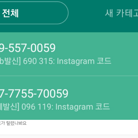
호가 털렸나봐요