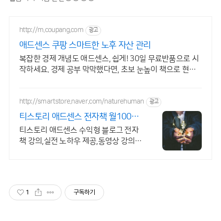
http://m.coupang.com
광고
애드센스 쿠팡 스마트한 노후 자산 관리
복잡한 경제 개념도 애드센스, 쉽게! 30일 무료반품으로 시
작하세요. 경제 공부 막막했다면, 초보 눈높이 책으로 현명
한 선택을 쿠팡에서!
http://smartstore.naver.com/naturehuman
광고
티스토리 애드센스 전자책 월100만
원 고정 수익발생!
티스토리 애드센스 수익형 블로그 전자
책 강의,실전 노하우 제공,동영상 강의
포함 애드센스 수익을 빠르게 얻는 방법
을 전자책과 동영상으로 초보자도 쉽게
배워요!
1
구독하기