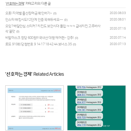
'
선호하는경제
' 카테고리의 다른 글
오홋! 지역별 출산장려금 확인하기~
2020.08.03
(0)
인스타 해킹시도!! 2단계 인증 꼭해두세요~~
2020.08.01
(0)
오잉? 배달안심 스티커? 치킨도 보안시대 돌입ㅋㅋㅋ 굽네치킨 고추바사
2020.07.15
삭 꿀맛
(0)
비말마스크 장당 600원!!! 국내산 대형 에어퀸~ 강추!
2020.07.14
(0)
로또 919회 당첨번호 9 14 17 18 42 44 보너스 35
2020.07.13
(0)
'선호하는경제'
Related Articles