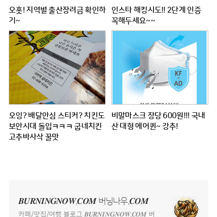
오홋! 지역별 출산장려금 확인하
인스타 해킹시도!! 2단계 인증
기~
꼭해두세요~~
오잉? 배달안심 스티커? 치킨도
비말마스크 장당 600원!!! 국내
보안시대 돌입ㅋㅋㅋ 굽네치킨
산 대형 에어퀸~ 강추!
고추바사삭 꿀맛
𝑩𝑼𝑹𝑵𝑰𝑵𝑮𝑵𝑶𝑾.𝑪𝑶𝑴 버닝나우.𝑪𝑶𝑴
카페/맛집/여행 블로그 𝑩𝑼𝑹𝑵𝑰𝑵𝑮𝑵𝑶𝑾.𝑪𝑶𝑴 버