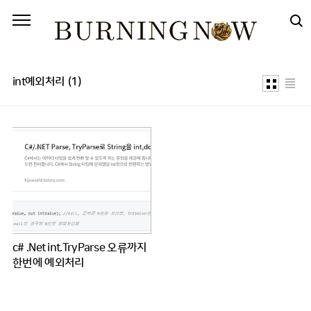
본문 바로가기
int예외처리
(1)
c# .Net int.TryParse 오류까지
한번에 예외처리