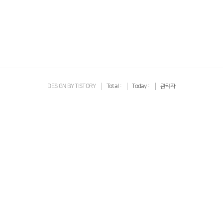
DESIGN BY
TISTORY
Total :
Today :
관리자