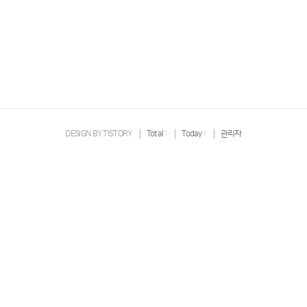
DESIGN BY
TISTORY
Total :
Today :
관리자