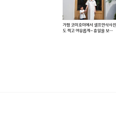
가평 코미호미에서 셀프만삭사
도 찍고 여유롭게~ 휴일을 보냈
어요