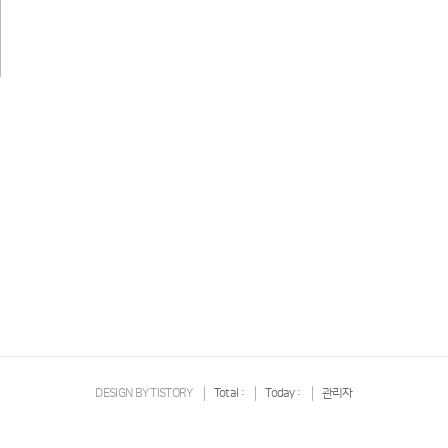
진
DESIGN BY
TISTORY
Total :
Today :
관리자