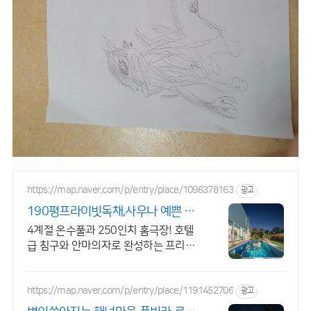
https://map.naver.com/p/entry/place/1096378163
광고
190평프라이빗독채,사우나 예쁜 4
계절 온수수영장 힐링
4계절 온수풀과 250인치 홈극장! 호텔
급 침구와 안마의자로 완성하는 프리미
엄독채 별빛 자쿠지와 불멍의 낭만! 스타
일러와 사우나로 완성하는 세심한 배려
의 감성숙소
https://map.naver.com/p/entry/place/1191452706
광고