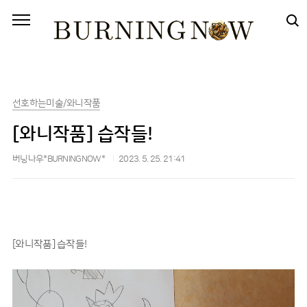
본문 바로가기
선호하는미술/와니작품
[와니작품] 습작들!
버닝나우*BURNINGNOW*
2023. 5. 25. 21:41
[와니작품] 습작들!