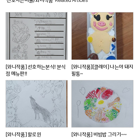
'선호하는미술/와니작품'
Related Articles
[와니작품] 선호하는분식! 분식
[와니작품][클레이] 나는야 돼지
점 메뉴판!!
필통~
[와니작품] 할로윈
[와니작품] 비빔밥 그리기~~