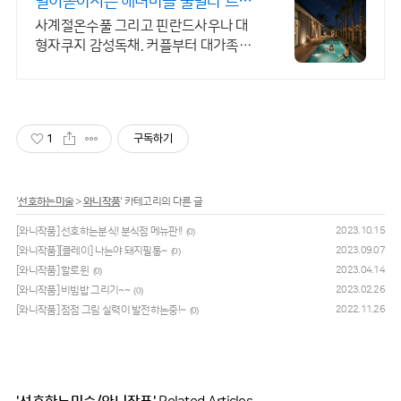
별이쏟아지는 해녀마을 풀빌라 르세
라핌도 다녀간 감성풀빌라
사계절온수풀 그리고 핀란드사우나 대
형자쿠지 감성독채. 커플부터 대가족까
지 힐링숙소 여행피로 녹이는 온수풀과
스파, 불멍.제주해녀마을 돌담길 속에서
느끼는 온전한휴식
1
구독하기
'
선호하는미술
>
와니작품
' 카테고리의 다른 글
[와니작품] 선호하는분식! 분식점 메뉴판!!
2023.10.15
(0)
[와니작품][클레이] 나는야 돼지필통~
2023.09.07
(0)
[와니작품] 할로윈
2023.04.14
(0)
[와니작품] 비빔밥 그리기~~
2023.02.26
(0)
[와니작품] 점점 그림 실력이 발전하는중!~
2022.11.26
(0)