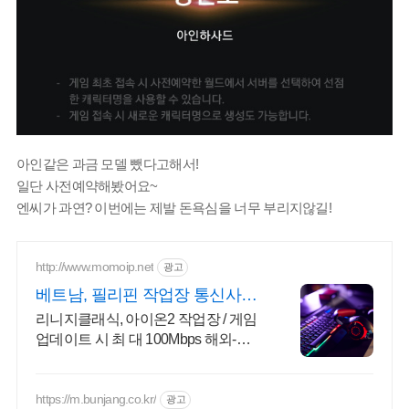
아인같은 과금 모델 뺐다고해서!
일단 사전예약해봤어요~
엔씨가 과연? 이번에는 제발 돈욕심을 너무 부리지않길!
http://www.momoip.net
광고
베트남, 필리핀 작업장 통신사KT
IP
리니지클래식, 아이온2 작업장 / 게임
업데이트 시 최 대 100Mbps 해외-한
국 렉,끊김없는 서비스
https://m.bunjang.co.kr/
광고