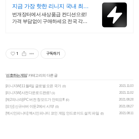
지금 가장 핫한 리니지 국내 최대
브랜드 중고거래
번개장터에서 새상품급 컨디션으로!
가격 부담없이 구매하세요 전국 각지
에서 올라오는 전국구 최다 상품 매일
10만 개 이상의 신규 상품 업로드
1
구독하기
'
선호하는게임
' 카테고리의 다른 글
[리니지W] 11월4일 글로벌 오픈 국가
2021.11.03
(0)
[리니지W] 사전다운로드완료!
2021.11.02
(1)
[제2의나라] PC 버전 창모드가 안되요!!!
2021.08.28
(0)
[오딘] 신규서버 이둔2에서 시작!
2021.08.27
(0)
[엑시인피니티] 엑시인피니티 코인 게임 안드로이드 설치 파일
2021.08.11
(0)