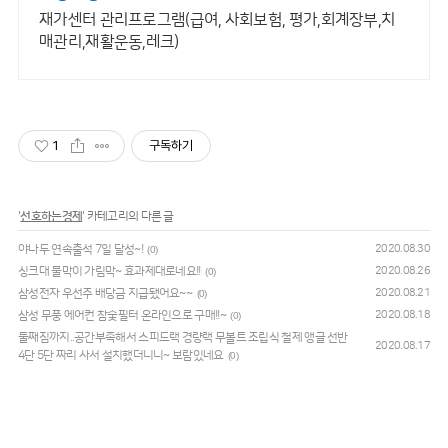
재가센터 관리프로그램(급여, 사회보험, 평가,회계장부,치
매관리,재활운동,레크)
1
구독하기
'
선호하는경제
' 카테고리의 다른 글
야나두 연속출석 7일 달성~!
2020.08.30
(0)
싱크대 물막이 가림막~ 효과제대로네요!!
2020.08.26
(0)
삼성전자 우선주 배당금 지급됐어요~~
2020.08.21
(0)
삼성 무풍 에어컨 참숯필터 온라인으로 구매!!~
2020.08.18
(0)
둘째짐까지..공간부족해서 스피드랙 경량랙 무볼트 조립식 철제 앵글 선반
2020.08.17
4단 5단 짜리 사서 설치했더니니~ 보람있네요
(0)