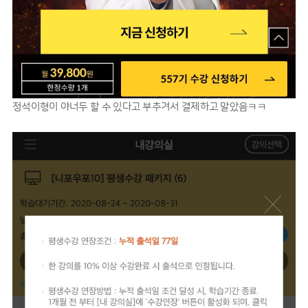
정석이형이 야너두 할 수 있다고 부추겨서 결제하고 말았음ㅋㅋ