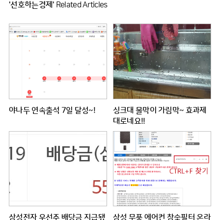
'선호하는경제'
Related Articles
야나두 연속출석 7일 달성~!
싱크대 물막이 가림막~ 효과제
대로네요!!
삼성전자 우선주 배당금 지급됐
삼성 무풍 에어컨 참숯필터 온라