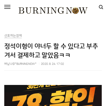
본문 바로가기
선호하는경제
정석이형이 야너두 할 수 있다고 부추
겨서 결제하고 말았음ㅋㅋ
버닝나우*BURNINGNOW*
2020. 8. 24. 17:02