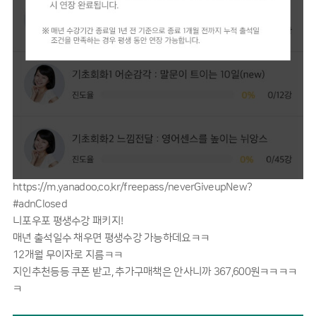
https://m.yanadoo.co.kr/freepass/neverGiveupNew?
#adnClosed
니포우포 평생수강 패키지!
매년 출석일수 채우면 평생수강 가능하데요ㅋㅋ
12개월 무이자로 지름ㅋㅋ
지인추천등등 쿠폰 받고, 추가구매책은 안사니까 367,600원ㅋㅋㅋㅋ
ㅋ