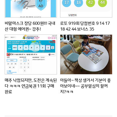
비말마스크 장당 600원!!! 국내
로또 919회 당첨번호 9 14 17
산 대형 에어퀸~ 강추!
18 42 44 보너스 35
매주 낙첨되지만, 도전은 계속된
아들아~ 책상 생겨서 기분이 좋
다 ㅋㅋㅋ 연금복권 11회 구매
아보이네~~ 공부열심히 할꺼
완료
지?ㅋㅋ