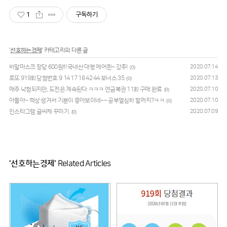
1
구독하기
'
선호하는경제
' 카테고리의 다른 글
비말마스크 장당 600원!!! 국내산 대형 에어퀸~ 강추!
2020.07.14
(0)
로또 919회 당첨번호 9 14 17 18 42 44 보너스 35
2020.07.13
(0)
매주 낙첨되지만, 도전은 계속된다 ㅋㅋㅋ 연금복권 11회 구매 완료
2020.07.10
(0)
아들아~ 책상 생겨서 기분이 좋아보이네~~ 공부열심히 할꺼지?ㅋㅋ
2020.07.10
(0)
인스타그램 글씨체 꾸미기
2020.07.09
(0)
'선호하는경제'
Related Articles