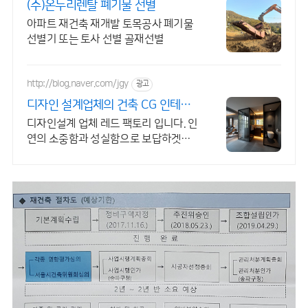
(주)온누리렌탈 폐기물 선별
아파트 재건축 재개발 토목공사 폐기물
선별기 또는 토사 선별 골재선별
http://blog.naver.com/jgy
광고
디자인 설계업체의 건축 CG 인테리
어설계,건축마감,조감도
디자인설계 업체 레드 팩토리 입니다. 인
연의 소중함과 성실함으로 보답하겟습
니다 공간의 모든 해답, 레드팩토리