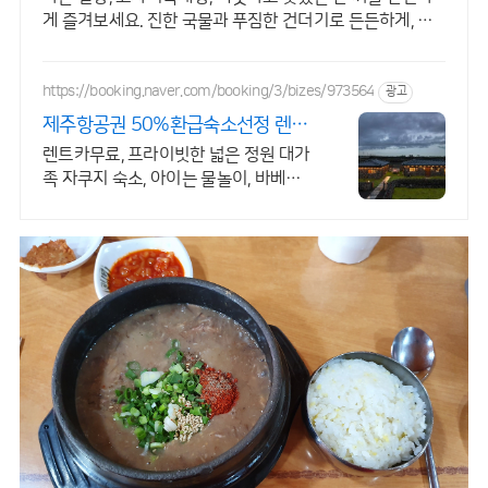
게 즐겨보세요. 진한 국물과 푸짐한 건더기로 든든하게, 즉
석국 영양 가득한 식사를 완성하세요.
https://booking.naver.com/booking/3/bizes/973564
광고
제주항공권 50%환급숙소선정 렌트
카 무료 이벤트중
렌트카무료, 프라이빗한 넓은 정원 대가
족 자쿠지 숙소, 아이는 물놀이, 바베큐
최대 16인, 전통돌집을 현대적으로 해석
한 넓고 멋진 숙소, 실내 자쿠지, 바베큐