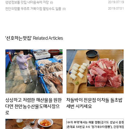
생생정보통 맛집 내마음속에 저장
2019.07.19
(0)
천안의명물 뚜쥬르 거북이점 팥빙수도 일품
2019.07.01
(0)
'선호하는맛집'
Related Articles
싱싱하고 저렴한 해산물을 원한
차돌박이 전문점 이차돌 돌초밥
다면 천안농수산물도매시장으
세번 시키세요
로