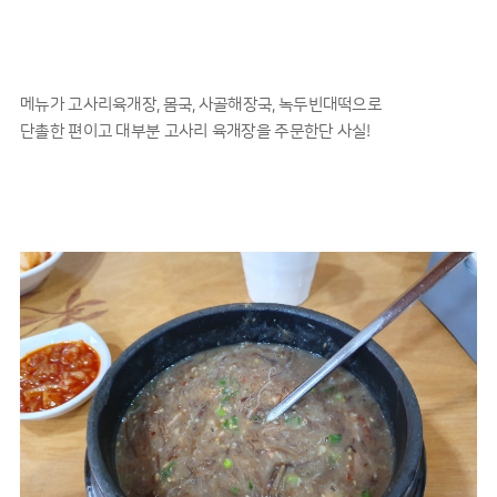
메뉴가 고사리육개장, 몸국, 사골해장국, 녹두빈대떡으로
단촐한 편이고 대부분 고사리 육개장을 주문한단 사실!