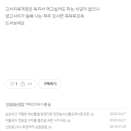
고사리육개장은 육지서 먹고싶어도 파는 식당이 없으니
생고사리가 듬뿍 나는 제주 오시면 꼭꼭꼭꼬옥
드셔보세요
1
구독하기
'
선호하는맛집
' 카테고리의 다른 글
싱싱하고 저렴한 해산물을 원한다면 천안농수산물도매시장으로
2020.04.27
(0)
차돌박이 전문점 이차돌 돌초밥 세번 시키세요
2020.04.21
(0)
신당동 24시 포장마차 남원닭발
2019.07.28
(0)