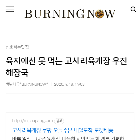
본문 바로가기
선호하는맛집
육지에선 못 먹는 고사리육개장 우진
해장국
버닝나우*BURNINGNOW*
2020. 4. 18. 14:03
http://m.coupang.com
광고
고사리육개장 쿠팡 오늘주문 내일도착 로켓배송
바쁜 일상, 고사리육개장, 따뜻하고 맛있는 한 끼를 간편하